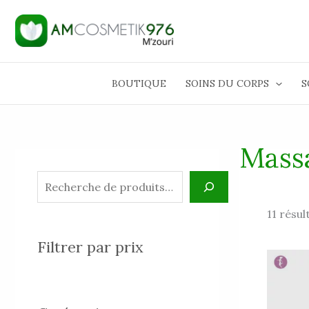
Aller
R
au
e
contenu
c
h
BOUTIQUE
SOINS DU CORPS
S
e
r
c
Mass
h
e
11 résul
Filtrer par prix