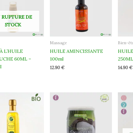
 RUPTURE DE
STOCK
Massage
Bien-êt
À L’HUILE
HUILE AMINCISSANTE
HUILE
UCHE 60ML –
100ml
250ML
I
12.90
€
14.90
€