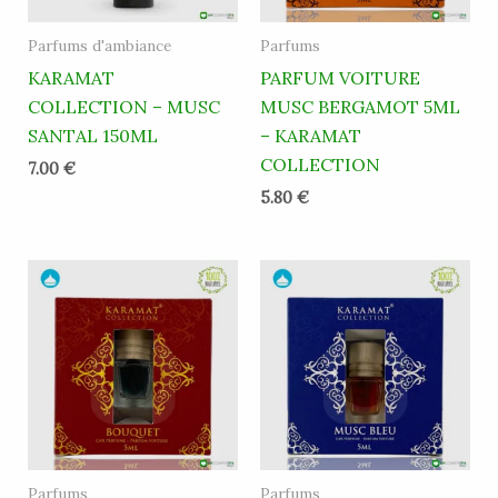
Parfums d'ambiance
Parfums
KARAMAT
PARFUM VOITURE
COLLECTION – MUSC
MUSC BERGAMOT 5ML
SANTAL 150ML
– KARAMAT
COLLECTION
7.00
€
5.80
€
Parfums
Parfums