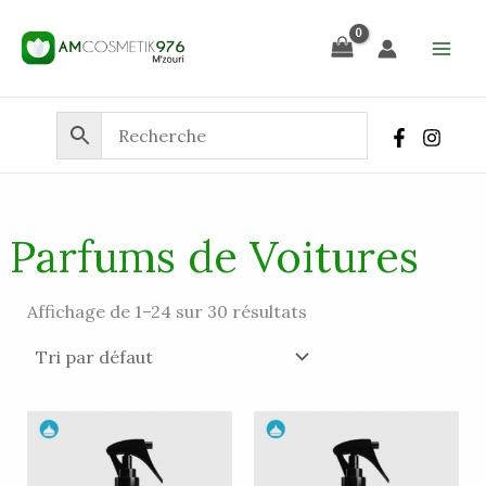
Aller
R
au
e
contenu
c
h
e
r
c
Parfums de Voitures
h
e
Affichage de 1–24 sur 30 résultats