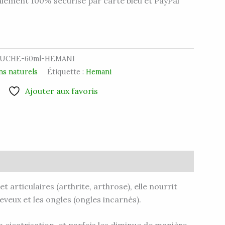
iement 100% sécurisé par carte bleu et PayPal
UCHE-60ml-HEMANI
ns naturels
Étiquette :
Hemani
Ajouter aux favoris
 articulaires (arthrite, arthrose), elle nourrit
eveux et les ongles (ongles incarnés).