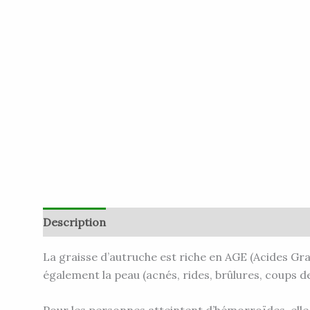
Description
Informations complémentaires
A
La graisse d’autruche est riche en AGE (Acides Gras 
également la peau (acnés, rides, brûlures, coups de