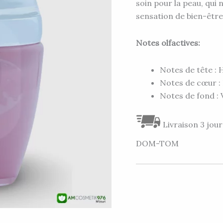
YARA
soin pour la peau, qui
45G
sensation de bien-être 
Notes olfactives:
Notes de tête : 
Notes de cœur : 
Notes de fond : V
Livraison 3 jour
DOM-TOM