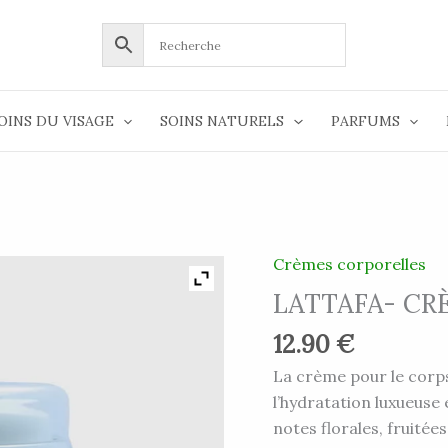
OINS DU VISAGE
SOINS NATURELS
PARFUMS
Crèmes corporelles
quantité
de
LATTAFA- CR
LATTAFA-
12.90
€
CRÈME
MAINS
La crème pour le corps
&
l’hydratation luxueuse 
CORPS
notes florales, fruitées