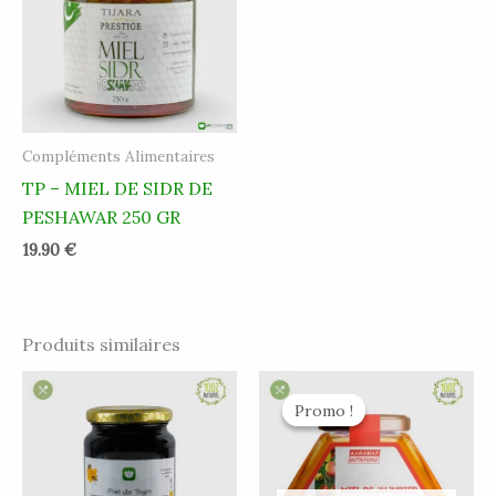
Compléments Alimentaires
TP – MIEL DE SIDR DE
PESHAWAR 250 GR
19.90
€
Produits similaires
Le
Le
prix
prix
Promo !
Promo !
initial
actuel
était :
est :
18.99 €.
9.50 €.