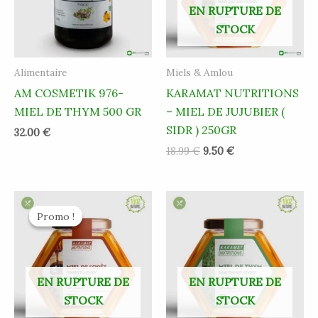
EN RUPTURE DE
STOCK
Alimentaire
Miels & Amlou
AM COSMETIK 976-
KARAMAT NUTRITIONS
MIEL DE THYM 500 GR
– MIEL DE JUJUBIER (
SIDR ) 250GR
32.00
€
18.99
€
9.50
€
Le
Le
prix
prix
Promo !
Promo !
initial
actuel
était :
est :
12.90 €.
6.45 €.
EN RUPTURE DE
EN RUPTURE DE
STOCK
STOCK