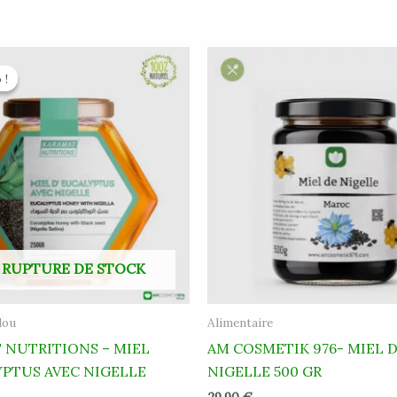
Le
x
prix
 !
 !
ial
actuel
t :
est :
90 €.
6.45 €.
 RUPTURE DE STOCK
lou
Alimentaire
 NUTRITIONS – MIEL
AM COSMETIK 976- MIEL 
YPTUS AVEC NIGELLE
NIGELLE 500 GR