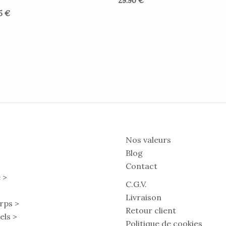
29.90
€
45
€
Nos valeurs
Blog
Contact
 >
C.G.V.
Livraison
rps >
Retour client
els >
Politique de cookies