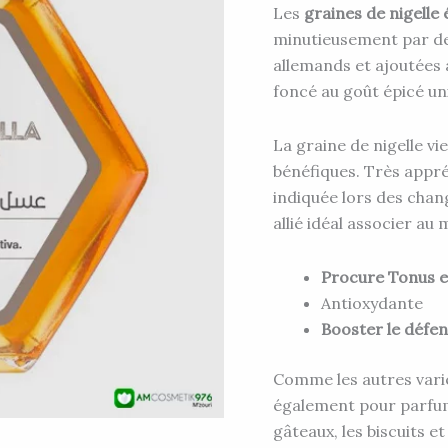
Les
graines de nigelle
minutieusement par de
allemands et ajoutées 
foncé au goût épicé uniq
La graine de nigelle vi
bénéfiques. Très appr
indiquée lors des chan
allié idéal associer au 
Procure Tonus et
Antioxydante
Booster le défe
Comme les autres variété
également pour parfum
gâteaux, les biscuits et 