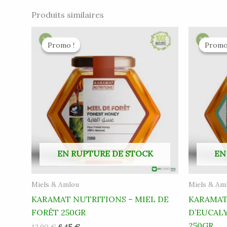
Produits similaires
Le
Le
Le
prix
prix
pri
Promo !
Promo !
Promo
Promo
initial
actuel
init
était :
est :
étai
12.90 €.
6.45 €.
12.
EN RUPTURE DE STOCK
EN
Miels & Amlou
Miels & Am
KARAMAT NUTRITIONS – MIEL DE
KARAMAT
FORÊT 250GR
D’EUCAL
250GR