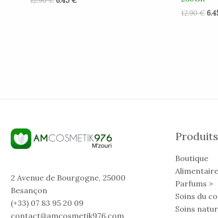
12.90
€
6.45
€
12.90
€
6.
Produits
Boutique
Alimentaire
2 Avenue de Bourgogne, 25000
Parfums >
Besançon
Soins du co
(+33) 07 83 95 20 09
Soins natur
contact@amcosmetik976.com