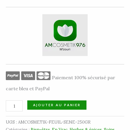
Paiement 100% sécurisé par
carte bleu et PayPal
AJOUTER AU PANIER
UGS :
AMCOSMETIK-FEUIL-SENE-250GR
Catégories :
Bien-être
,
En Vrac
,
Herbes & épices
,
Soins