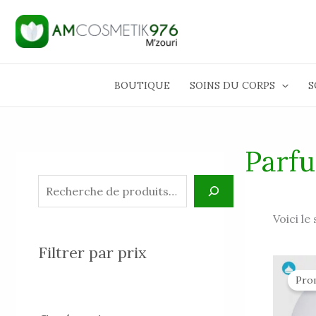
Aller
R
au
e
contenu
c
h
BOUTIQUE
SOINS DU CORPS
S
e
r
c
Parfu
h
e
Voici le
Filtrer par prix
Pro
i
é