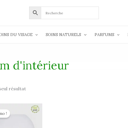
OINS DU VISAGE
SOINS NATURELS
PARFUMS
m d'intérieur
 seul résultat
Le
Le
prix
prix
mo !
nitial
actuel
tait :
est :
59.90 €.
39.90 €.