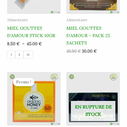
Alimentaire
Alimentaire
MIEL GOUTTES
MIEL GOUTTES
D’AMOUR STICK 10GR
D’AMOUR – PACK 25
SACHETS
8.50
€
–
45.00
€
49.90
€
30.00
€
3
8
18
Le
Le
prix
prix
Promo !
initial
actuel
était :
est :
79.90 €.
59.90 €.
EN RUPTURE DE
STOCK