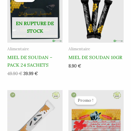
initial
actuel
était :
est :
49.90 €.
39.99 €.
EN RUPTURE DE
STOCK
Alimentaire
Alimentaire
MIEL DE SOUDAN –
MIEL DE SOUDAN 10GR
PACK 24 SACHETS
8.90
€
49.90
€
39.99
€
Plage
Le
Le
de
prix
prix
Promo !
prix :
initial
actuel
8.50 €
était :
est :
à
49.90 €.
30.00 €.
45.00 €