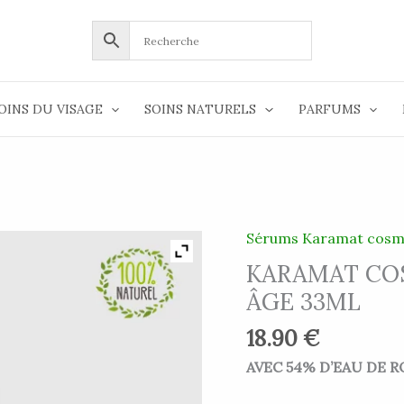
OINS DU VISAGE
SOINS NATURELS
PARFUMS
Sérums Karamat cosm
quantité
de
KARAMAT COS
KARAMAT
ÂGE 33ML
COSMETICS
18.90
€
-
TONIQUE
AVEC 54% D’EAU DE R
ANTI-