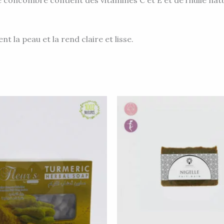
concombre contient des vitamines C et E et de l’huile nature
nt la peau et la rend claire et lisse.