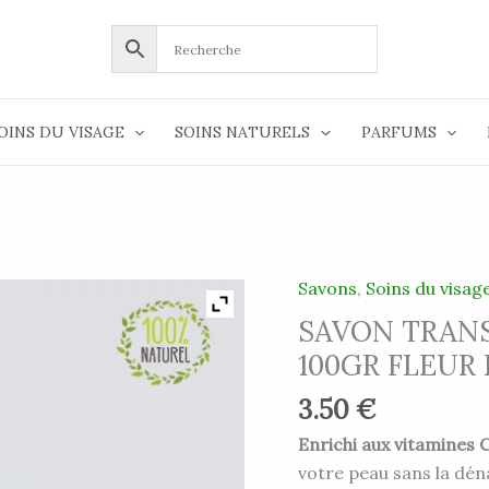
OINS DU VISAGE
SOINS NATURELS
PARFUMS
Savons
,
Soins du visag
quantité
de
SAVON TRAN
SAVON
100GR FLEUR
TRANSPARENT
3.50
€
AU
CONCOMBRE
Enrichi aux vitamines 
100GR
votre peau sans la dén