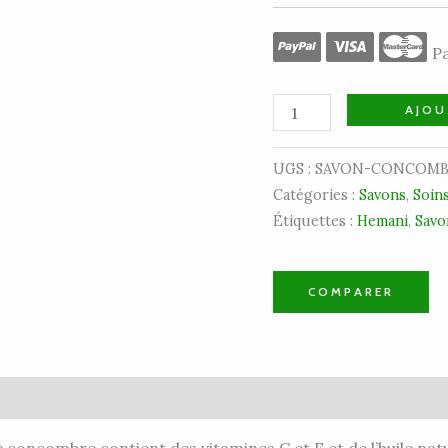
Pa
AJOU
UGS :
SAVON-CONCOMB
Catégories :
Savons
,
Soin
Étiquettes :
Hemani
,
Savo
COMPARER
vis (0)