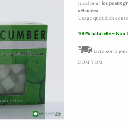
FLEUR
Idéal pour
les peaux g
BY
sébacées
.
HEMANI
Usage quotidien consei
100% naturelle – Non 
Livraison 3 jour
DOM-TOM