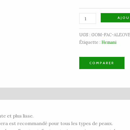
AJOU
UGS :
GOM-FAC-ALEOVE
Étiquette :
Hemani
COMPARER
vis (0)
e et plus lisse.
vera est recommandé pour tous les types de peaux.