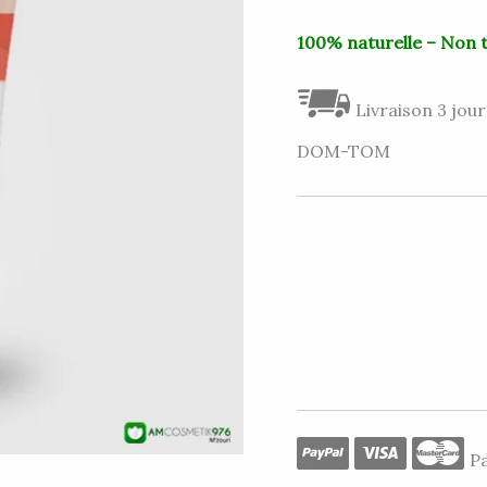
ET
À
100% naturelle – Non 
LA
GRENADE
Livraison 3 jour
150ML
DOM-TOM
Pa