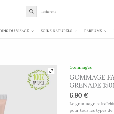
OINS DU VISAGE
SOINS NATURELS
PARFUMS
Gommages
quantité
de
GOMMAGE FAC
GOMMAGE
GRENADE 15
FACIAL
6.90
€
À
L'ALOE
Le gommage rafraîchis
VERA
pour tous les types de