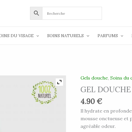
OINS DU VISAGE
SOINS NATURELS
PARFUMS
Gels douche
,
Soins du 
quantité
de
GEL DOUCHE 
GEL
4.90
€
DOUCHE
AU
Il hydrate en profondeu
MIEL
mousse onctueuse et pa
250ML
agréable odeur.