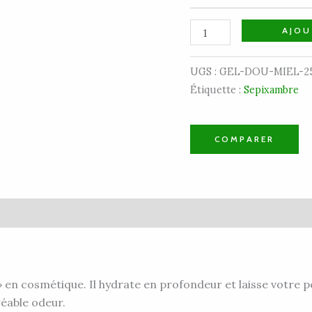
AJOU
UGS :
GEL-DOU-MIEL-2
Étiquette :
Sepixambre
COMPARER
vis (0)
» en cosmétique.
Il hydrate en profondeur et laisse votre p
réable odeur.