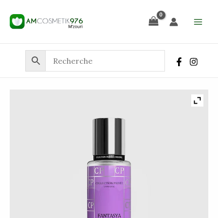
Aller
au
contenu
quantité
de
COLLECTION
PRIVÉE
–
FANTASYA
250
ML