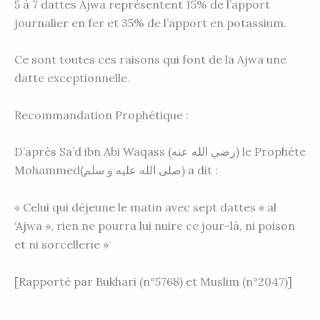
5 à 7 dattes Ajwa représentent 15% de l’apport
journalier en fer et 35% de l’apport en potassium.
Ce sont toutes ces raisons qui font de la Ajwa une
datte exceptionnelle.
Recommandation Prophétique :
D’après Sa’d ibn Abi Waqass (رضي الله عنه) le Prophète
Mohammed(صلى الله عليه و سلم) a dit :
« Celui qui déjeune le matin avec sept dattes « al
‘Ajwa », rien ne pourra lui nuire ce jour-là, ni poison
et ni sorcellerie »
[Rapporté par Bukhari (n°5768) et Muslim (n°2047)]