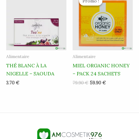
Promo !
Promo !
initial
actuel
était :
est :
79.90 €.
59.90 €.
Alimentaire
Alimentaire
THÉ BLANC À LA
MIEL ORGANIC HONEY
NIGELLE – SAOUDA
– PACK 24 SACHETS
3.70
€
79.90
€
59.90
€